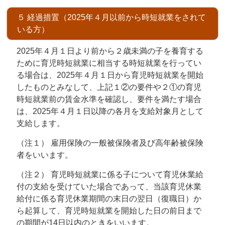
５ 経過措置（2025年４月以前から時短就業をされて
いる方）
2025年４月１日より前から２歳未満の子を養育する
ために育児時短就業に相当する時短就業を行ってい
る場合は、2025年４月１日から育児時短就業を開始
したものとみなして、上記１②の要件や２①の育児
時短就業前の賃金水準を確認し、要件を満たす場合
は、2025年４月１日以降の各月を支給対象月として
支給します。
（注１） 雇用保険の一般被保険者及び高年齢被保険
者をいいます。
（注２） 育児時短就業に係る子について育児休業給
付の支給を受けていた場合であって、当該育児休業
給付に係る育児休業期間の末日の翌日（復職日）か
ら起算して、育児時短就業を開始した日の前日まで
の期間が14日以内のときをいいます。