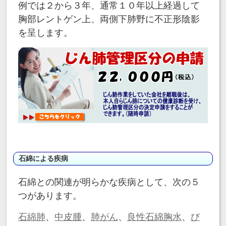
例では２から３年、通常１０年以上経過して
胸部レントゲン上、両側下肺野に不正形陰影
を呈します。
石綿による疾病
石綿との関連が明らかな疾病として、次の５
つがあります。
石綿肺
、
中皮腫
、
肺がん
、
良性石綿胸水
、
び