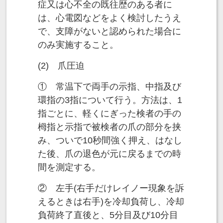
症又は心不全の既往歴のある者に
は、心電図などをよく検討したうえ
で、支障がないと認められた場合に
のみ実施すること。
(2) 爪圧迫
① 常温下で両手の示指、中指及び
環指の3指について行う。方法は、1
指ごとに、軽くにぎった検者の手の
栂指と示指で被検者の爪の部分を挟
み、ついで10秒間強く押え、はなし
た後、爪の退色が元に戻るまでの時
間を測定する。
② 左手(右手だけレイノー現象を訴
えるときは右手)を冷却負荷し、冷却
負荷終了直後と、5分目及び10分目