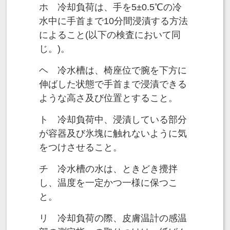
ホ 冷却負荷は、手を5±0.5℃の冷
水中に手首まで10分間浸漬する方法
によること(以下の検査において同
じ。)。
ヘ 冷水槽は、椅座位で腕を下方に
伸ばした状態で手首まで浸漬できる
ような高さ及び位置とすること。
ト 冷却負荷中、浸漬している部分
が容器及び氷塊に触れないように気
をつけさせること。
チ 冷水槽の水は、ときどき攪拌
し、温度を一定かつ一様に保つこ
と。
リ 冷却負荷の際、皮膚温計の感温