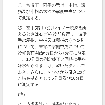
① 常温下で両手の示指、中指、環
指及び小指の末節の掌側中央につい
て測定する。
② 左手(右手だけレイノー現象を訴
えるときは右手)を冷却負荷し、浸漬
手の示指、中指又は環指のうち1指
について、末節の掌側中央について
冷却負荷開始6分目から1分毎に測定
し、10分目の測定終了と同時に手を
冷水から引き上げ、乾いたタオルで
ふき、さらに手を冷水から引き上げ
た時を基点として5分目及び10分目
に測定する。
(注)
イ 皮膚温計は、感温部が小さく、