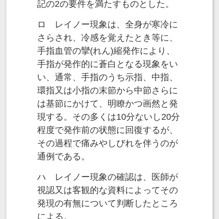
記の2の要件を満たすものとした。
ロ レイノー現象は、全身が寒冷に
さらされ、冷感を覚えたとき等に、
手指血管の攣(れん)縮発作により、
手指が発作的に蒼白となる現象をい
い、通常、手指のうち示指、中指、
環指又は小指の末節から中節さらに
は基節にかけて、明瞭かつ画然と発
現する。その多くは10分ないし20分
程度で発作前の状態に回復するが、
その過程で痛みやしびれを伴うのが
通例である。
ハ レイノー現象の確認は、医師が
視認又は客観的な資料によってその
発現の有無について判断したところ
による。