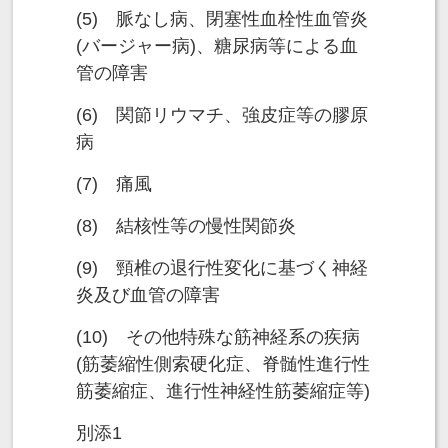
(5) 脈なし病、閉塞性血栓性血管炎
(バージャー病)、糖尿病等による血
管の障害
(6) 関節リウマチ、強皮症等の膠原
病
(7) 痛風
(8) 結核性等の慢性関節炎
(9) 頸椎の退行性変化に基づく神経
炎及び血管の障害
(10) その他特殊な筋神経系の疾病
(筋萎縮性側索硬化症、脊髄性進行性
筋萎縮症、進行性神経性筋萎縮症等)
別添1