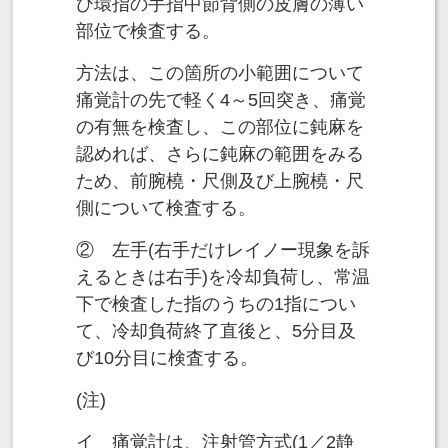
び環指の手指中節背側の皮膚の薄い
部位で検査する。
方法は、この箇所の小範囲について
痛覚計の先で軽く4～5回突き、痛覚
の有無を検査し、この部位に鈍麻を
認めれば、さらに鈍麻の範囲をみる
ため、前腕橈・尺側及び上腕橈・尺
側について検査する。
② 左手(右手だけレイノー現象を訴
えるときは右手)を冷却負荷し、常温
下で検査した指のうちの1指につい
て、冷却負荷終了直後と、5分目及
び10分目に検査する。
(注)
イ 痛覚計は、注射管方式(1／2静