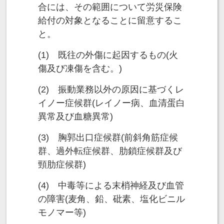
合には、その範囲について労災保険
給付の対象となることに留意するこ
と。
(1) 既往の外傷に起因するもの(火
傷及び凍傷を含む。)
(2) 振動業務以外の原因に基づくレ
イノー症候群(レイノー病、血清蛋白
異常及び血糖異常)
(3) 胸郭出口症候群(前斜角筋症候
群、過外転症候群、肋鎖症候群及び
頸肋症候群)
(4) 中毒等による末梢神経及び血管
の障害(麦角、鉛、砒素、塩化ビニル
モノマー等)