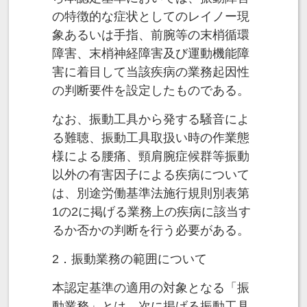
の特徴的な症状としてのレイノー現
象あるいは手指、前腕等の末梢循環
障害、末梢神経障害及び運動機能障
害に着目して当該疾病の業務起因性
の判断要件を設定したものである。
なお、振動工具から発する騒音によ
る難聴、振動工具取扱い時の作業態
様による腰痛、頸肩腕症候群等振動
以外の有害因子による疾病について
は、別途労働基準法施行規則別表第
1の2に掲げる業務上の疾病に該当す
るか否かの判断を行う必要がある。
2．振動業務の範囲について
本認定基準の適用の対象となる「振
動業務」とは、次に掲げる振動工具